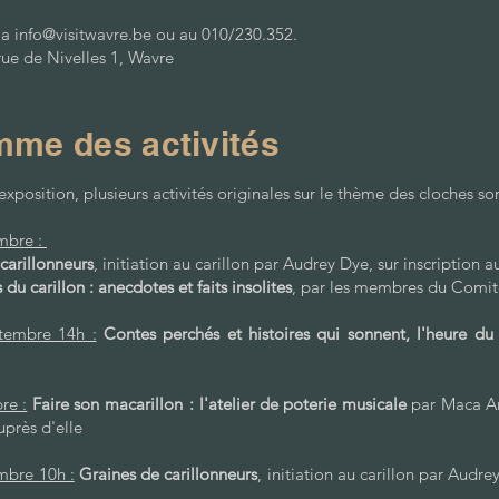
ia
info@visitwavre.be
ou au 010/230.352.
rue de Nivelles 1, Wavre
me des activités
l'exposition, plusieurs activités originales sur le thème des cloches 
mbre :
carillonneurs
, initiation au carillon par Audrey Dye, sur inscription 
du carillon : anecdotes et faits insolites
, par les membres du Comité
tembre 14h :
Contes perchés et histoires qui sonnent, l'heure du
re :
Faire son macarillon : l'atelier de poterie musicale
par Maca Ar
uprès d'elle
mbre 10h :
Graines de carillonneurs
, initiation au carillon par Audre