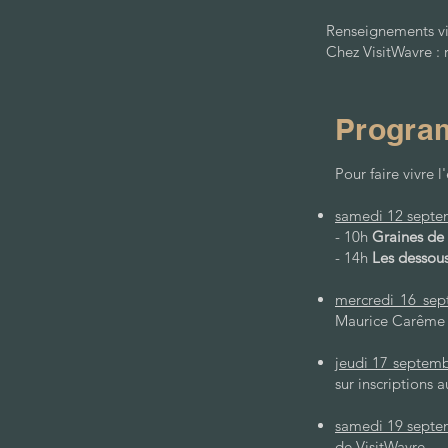
Renseignements v
Chez VisitWavre : 
Program
Pour faire vivre 
samedi 12 septe
- 10h
Graines de 
​-
14h
Les dessous 
mercredi 16 sep
Maurice Carême
jeudi 17 septemb
sur inscriptions a
samedi 19 septe
de VisitWavre.