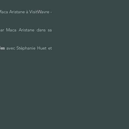
Maca Aristane à VisitWavre -
par Maca Aristane dans sa
les
avec Stéphanie Huet et