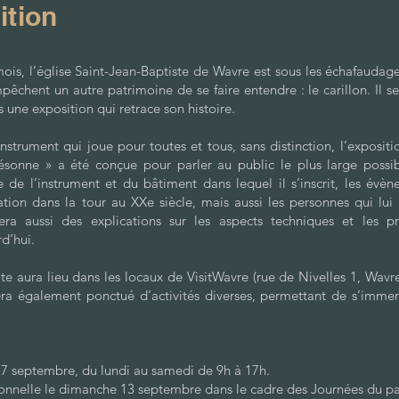
ition
ois, l’église Saint-Jean-Baptiste de Wavre est sous les échafaudage
êchent un autre patrimoine de se faire entendre : le carillon. Il s
une exposition qui retrace son histoire.
nstrument qui joue pour toutes et tous, sans distinction, l’expositi
résonne » a été conçue pour parler au public le plus large possibl
re de l’instrument et du bâtiment dans lequel il s’inscrit, les évèn
ation dans la tour au XXe siècle, mais aussi les personnes qui lui
vera aussi des explications sur les aspects techniques et les pr
d’hui.
ite aura lieu dans les locaux de VisitWavre (rue de Nivelles 1, Wav
a également ponctué d’activités diverses, permettant de s’immer
7 septembre, du lundi au samedi de 9h à 17h.
onnelle le dimanche 13 septembre dans le cadre des Journées du pa