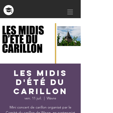
Les midis
d'été du
carillon
ven. 11 juil.
  |  
Wavre
Mini concert de carillon organisé par le
Comité du carillon de Wavre, en partenariat